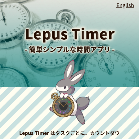
English
L
e
p
u
s
T
i
m
e
r
-
簡
単
シ
ン
プ
ル
な
時
間
ア
プ
リ
-
Lepus Timer はタスクごとに、カウントダウ